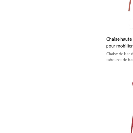
Chaise haute 
pour mobilier
arrondies et
Chaise de bar d
tabouret de bar
bistrot.