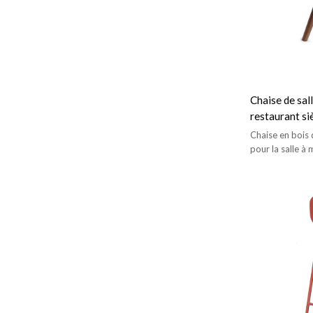
Chaise de sal
restaurant si
de copine de 
Chaise en bois
pour la salle à
haute qualité.