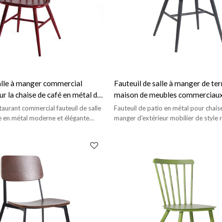
salle à manger commercial
Fauteuil de salle à manger de ter
ur la chaise de café en métal de
maison de meubles commerciaux
r de restaurant
pour des meubles extérieurs de j
taurant commercial fauteuil de salle
Fauteuil de patio en métal pour chaise
e en métal moderne et élégante
manger d'extérieur mobilier de style 
jardin.