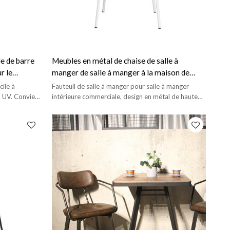
le de barre
Meubles en métal de chaise de salle à
r le
manger de salle à manger à la maison de
fauteuil de cru pour d'intérieur
cile à
Fauteuil de salle à manger pour salle à manger
x UV. Convient
intérieure commerciale, design en métal de haute
qualité.