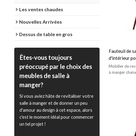
Les ventes chaudes
Nouvelles Arrivées
Dessus de table en gros
Fauteuil de 
Êtes-vous toujours
d'intérieur po
salle à mange
préoccupé par le choix des
Mobilier de res
à manger chais
meubles de salle à
pour l'intérieur.
manger?
Si vous aviez hâte de revitaliser votre
salle à manger et de donner un peu
d'amour au design à cet espace, alors
c'est le moment idéal pour commencer
un tel projet !