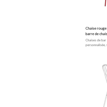
Chaise rouge
barre de chai
bistrot et le 
Chaises de bar
personnalisée, 