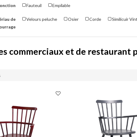
fonction
Fauteuil
Empilable
riau de
Velours peluche
Osier
Corde
Similicuir Vi
ourrage
s commerciaux et de restaurant 
s