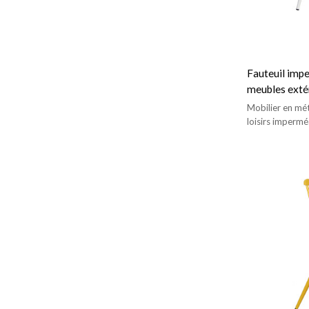
Fauteuil impe
meubles extér
et le patio
Mobilier en mét
loisirs impermé
jardin.