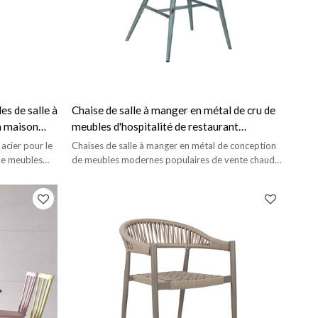
es de salle à
Chaise de salle à manger en métal de cru de
la maison
meubles d'hospitalité de restaurant
d'intérieur pour le café
acier pour le
Chaises de salle à manger en métal de conception
 de meubles
de meubles modernes populaires de vente chaude
pour une utilisation en intérieur.