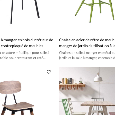
e à manger en bois d'intérieur de
Chaise en acier de rétro de meubl
e contreplaqué de meubles
manger de jardin d'utilisation à 
et cadre arrière en métal de
empilant la conception moderne
à ossature métallique pour salle à
Chaises de salle à manger en métal et 
iale pour restaurant et café
jardin et la salle à manger, ensemble
modernes en métal.