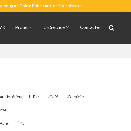
 en gros Chine Fabricant et fournisseur
 VR
Projet
Un Service
Contacter
Devis Rapide
À Propos De CDG
ant intérieur
Bar
Café
Domicile
rne
Acier
PS