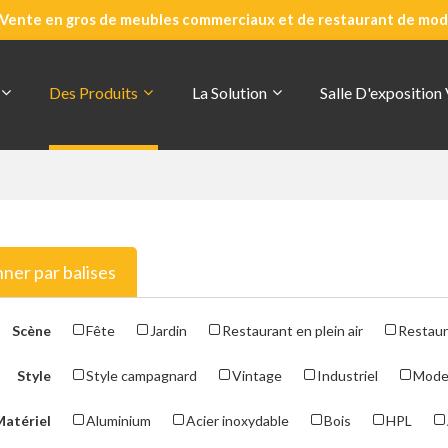
Vente en gros de meubles commerciaux et de restaurant de mode
Des Produits
La Solution
Salle D'exposition
nner par balises
Scène
Fête
Jardin
Restaurant en plein air
Restaur
Style
Style campagnard
Vintage
Industriel
Mode
Matériel
Aluminium
Acier inoxydable
Bois
HPL