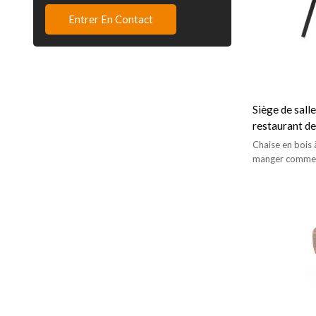
Entrer En Contact
Siège de sall
restaurant d
commerciaux 
Chaise en bois 
chaise
manger commerc
intérieurs.