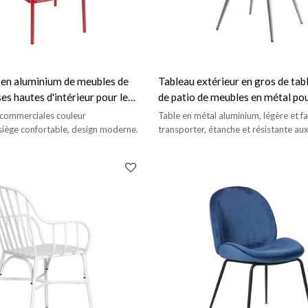
 en aluminium de meubles de
Tableau extérieur en gros de tab
ses hautes d'intérieur pour le
de patio de meubles en métal pou
restaurant
restaurant de barre
 commerciales couleur
Table en métal aluminium, légère et fa
siège confortable, design moderne.
transporter, étanche et résistante au
pour une utilisation en extérieur.