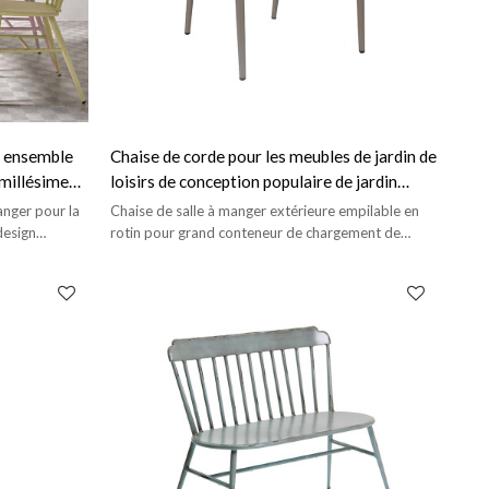
r ensemble
Chaise de corde pour les meubles de jardin de
 millésime
loisirs de conception populaire de jardin
ux besoins
extérieur imperméables
anger pour la
Chaise de salle à manger extérieure empilable en
design
rotin pour grand conteneur de chargement de
jardin.