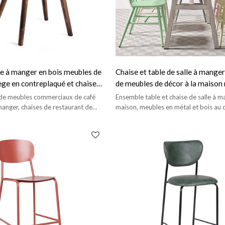
le à manger en bois meubles de
Chaise et table de salle à mange
ège en contreplaqué et chaise
de meubles de décor à la maison
café-restaurant de dossier
de meubles de maison adaptés a
 de meubles commerciaux de café
Ensemble table et chaise de salle à m
du client
 manger, chaises de restaurant de
maison, meubles en métal et bois au 
classique.