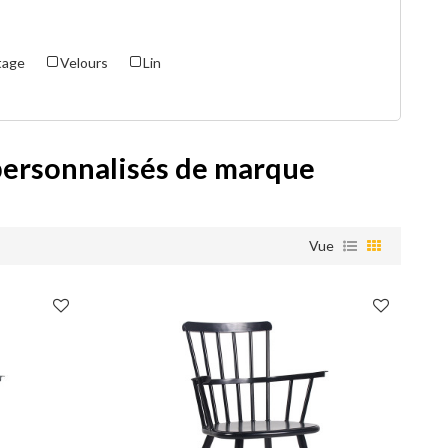
ntage
Velours
Lin
personnalisés de marque
Vue