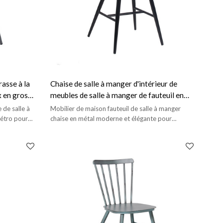
rasse à la
Chaise de salle à manger d'intérieur de
 en gros
meubles de salle à manger de fauteuil en
ardin
métal Style vintage de chaise de salle à
 de salle à
Mobilier de maison fauteuil de salle à manger
manger
rétro pour
chaise en métal moderne et élégante pour
l'intérieur.