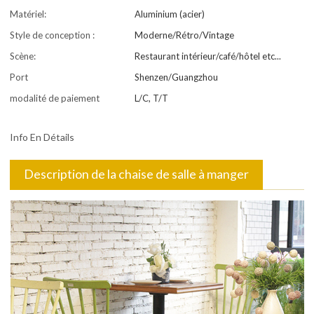
Matériel:
Aluminium (acier)
Style de conception :
Moderne/Rétro/Vintage
Scène:
Restaurant intérieur/café/hôtel etc...
Port
Shenzen/Guangzhou
modalité de paiement
L/C, T/T
Info En Détails
Description de la chaise de salle à manger