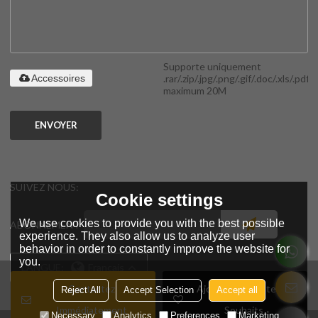
Supporte uniquement
.rar/.zip/.jpg/.png/.gif/.doc/.xls/.pdf,
Accessoires
maximum 20M
ENVOYER
SUIVEZ NOUS:
Cookie settings
We use cookies to provide you with the best possible
ABONNEMENT
experience. They also allow us to analyze user
behavior in order to constantly improve the website for
you.
LANGUE:
Français
Contactez
Ajouter À La Liste De
Reject All
Accept Selection
Accept all
Immédiatement
Souhaits
Necessary
Analytics
Preferences
Marketing