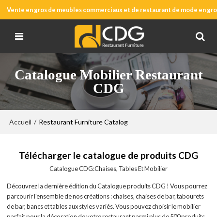
Vente en gros de meubles commerciaux et de restaurant de mode en gros
Catalogue Mobilier Restaurant
CDG
Accueil
/
Restaurant Furniture Catalog
Télécharger le catalogue de produits CDG
Catalogue CDG:Chaises, Tables Et Mobilier
Découvrez la dernière édition du Catalogue produits CDG ! Vous pourrez
parcourir l'ensemble de nos créations : chaises, chaises de bar, tabourets
de bar, bancs et tables aux styles variés. Vous pouvez choisir le mobilier
parfait pour la décoration de votre restaurant parmi plus de 500 produits,