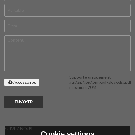
Supporte uniquement
.rar/.zip/.jpg/.png/.gif/.doc/.xls/.pdf,
Accessoires
maximum 20M
ENVOYER
SUIVEZ NOUS:
Cookie settings