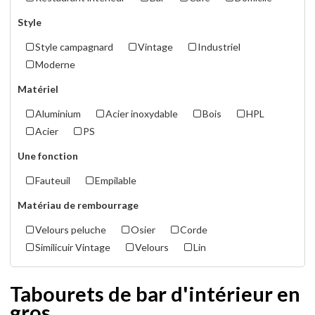
Style
Style campagnard
Vintage
Industriel
Moderne
Matériel
Aluminium
Acier inoxydable
Bois
HPL
Acier
PS
Une fonction
Fauteuil
Empilable
Matériau de rembourrage
Velours peluche
Osier
Corde
Similicuir Vintage
Velours
Lin
Tabourets de bar d'intérieur en
gros