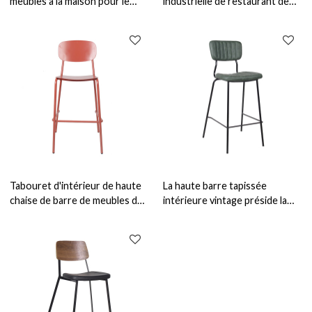
meubles à la maison pour le
industrielle de restaurant de
style moderne en bois de
chaise de bistrot de cru de
chaise haute de cuisine de salle
taverne d'intérieur
à manger
Tabouret d'intérieur de haute
La haute barre tapissée
chaise de barre de meubles de
intérieure vintage préside la
bistrot en métal pour le style
chaise intérieure de tabouret
de cru de restaurant et de
de restaurant de meubles de
barre
barre