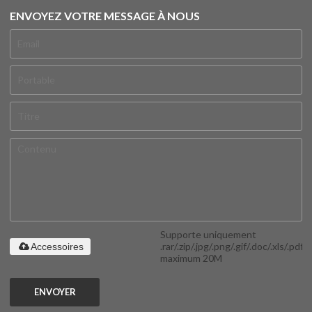
ENVOYEZ VOTRE MESSAGE À NOUS
Supporte uniquement
.rar/.zip/.jpg/.png/.gif/.doc/.xls/.pdf,
Accessoires
maximum 20M
ENVOYER