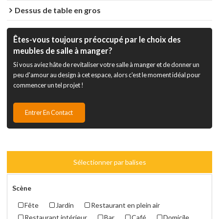
Dessus de table en gros
Êtes-vous toujours préoccupé par le choix des
meubles de salle à manger?
Si vous aviez hâte de revitaliser votre salle à manger et de donner un
peu d'amour au design à cet espace, alors c'est le moment idéal pour
commencer un tel projet !
Entrer En Contact
Sélectionner par balises
Scène
Fête
Jardin
Restaurant en plein air
Restaurant intérieur
Bar
Café
Domicile