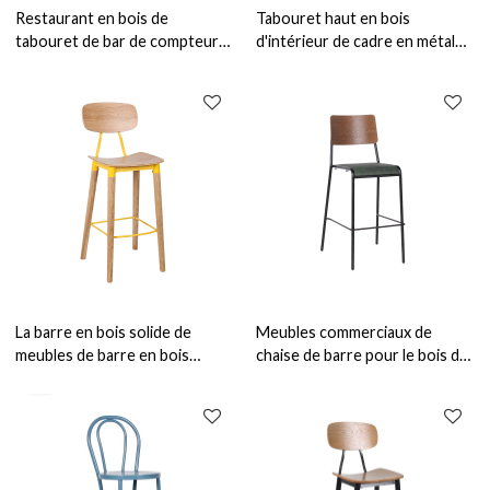
Restaurant en bois de
Tabouret haut en bois
tabouret de bar de compteur
d'intérieur de cadre en métal
moderne et table basse de
de meubles de barre pour le
tabouret de côté de barre
tabouret latéral de restaurant
et de barre
La barre en bois solide de
Meubles commerciaux de
meubles de barre en bois
chaise de barre pour le bois de
préside le restaurant
chaise haute en cuir de
d'intérieur et les chaises
restaurant et de bistrot
hautes de barre
d'usage intérieur