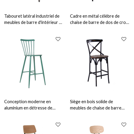
Tabouret latéral industriel de
Cadre en métal célèbre de
meubles de barre d'intérieur de
chaise de barre de dos de croix
tabouret de barre de cuir
avec le dos de bois de
d'unité centrale pour le
construction et le tabouret de
restaurant
barre de siège pour le
restaurant et la barre
Conception moderne en
Siège en bois solide de
aluminium en détresse de
meubles de chaise de barre
chaise haute de meubles de bar
pour le restaurant et la taille
à la maison de cru de tabouret
d'intérieur de siège du club
de bar
65cm et 75cm