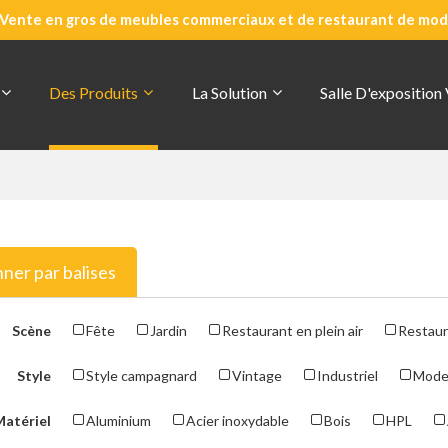
Vente en gros de meubles commerciaux et de restaurant de mode
Des Produits
La Solution
Salle D'exposition
nner par balises
Scène
Fête
Jardin
Restaurant en plein air
Restaur
Style
Style campagnard
Vintage
Industriel
Mode
Matériel
Aluminium
Acier inoxydable
Bois
HPL