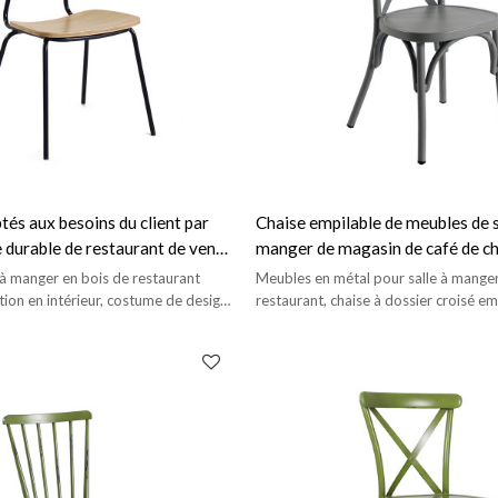
és aux besoins du client par
Chaise empilable de meubles de s
 durable de restaurant de vente
manger de magasin de café de ch
t la cantine
restaurant d'intérieur commercia
 à manger en bois de restaurant
Meubles en métal pour salle à mange
ation en intérieur, costume de design
restaurant, chaise à dossier croisé em
afé/salle à
design moderne.
nt/hôtel, etc.