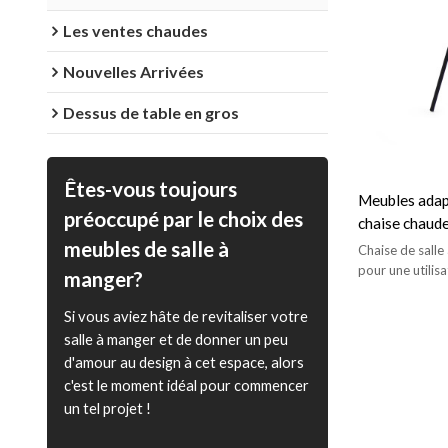
Les ventes chaudes
Nouvelles Arrivées
Dessus de table en gros
Êtes-vous toujours
Meubles adapt
préoccupé par le choix des
chaise chaude
pour le café e
meubles de salle à
Chaise de salle
pour une utilis
manger?
moderne pour c
manger/restaura
Si vous aviez hâte de revitaliser votre
salle à manger et de donner un peu
d'amour au design à cet espace, alors
c'est le moment idéal pour commencer
un tel projet !