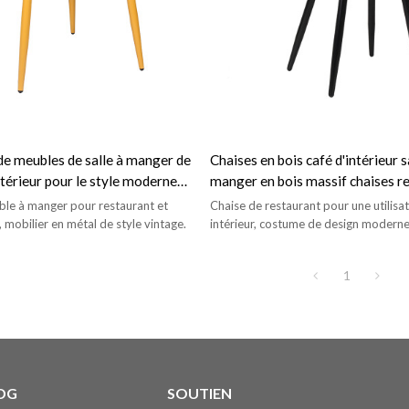
de meubles de salle à manger de
Chaises en bois café d'intérieur s
térieur pour le style moderne
manger en bois massif chaises r
nger de terrasse
meubles en bois
ble à manger pour restaurant et
Chaise de restaurant pour une utilisa
r, mobilier en métal de style vintage.
intérieur, costume de design modern
qualité pour café/salle à manger/rest
etc.
1
DG
SOUTIEN