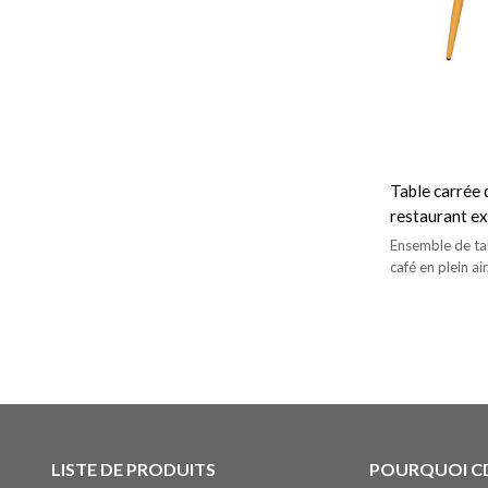
Table carrée 
restaurant ex
de salle à ma
Ensemble de ta
café en plein ai
LISTE DE PRODUITS
POURQUOI C