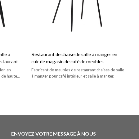
alle à
Restaurant de chaise de salle à manger en
estaurant
cuir de magasin de café de meubles
commerciaux de salle à manger chaise
tion en
Fabricant de meubles de restaurant chaises de salle
adaptée aux besoins du client par restaurant
e de haute
à manger pour café intérieur et salle à manger.
aurant/hôtel,
ENVOYEZ VOTRE MESSAGE À NOUS