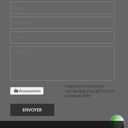
Supporte uniquement
.rar/.zip/.jpg/.png/.gif/.doc/.xls/.pdf,
Accessoires
maximum 20M
ENVOYER