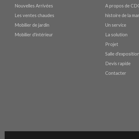
Nouvelles Arrivées
A propos de CD
Les ventes chaudes
histoire de la m
Mobilier de jardin
Un service
Mobilier d'intérieur
La solution
Projet
Salle d'expositio
Devis rapide
Contacter