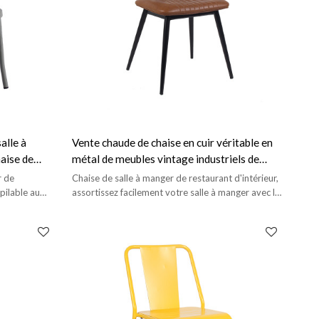
alle à
Vente chaude de chaise en cuir véritable en
aise de
métal de meubles vintage industriels de
l
café-restaurant
r de
Chaise de salle à manger de restaurant d'intérieur,
pilable au
assortissez facilement votre salle à manger avec le
design de style moderne du milieu du siècle