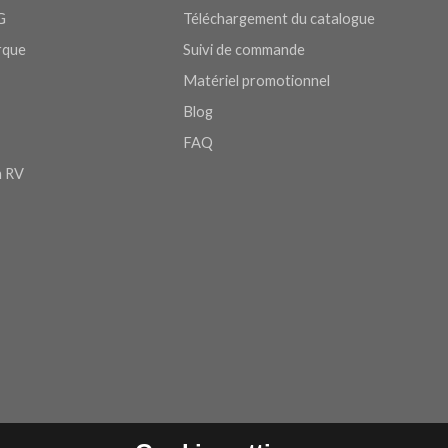
G
Téléchargement du catalogue
arque
Suivi de commande
Matériel promotionnel
Blog
FAQ
n RV