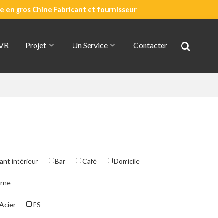
 en gros Chine Fabricant et fournisseur
 VR
Projet
Un Service
Contacter
Devis Rapide
À Propos De CDG
ant intérieur
Bar
Café
Domicile
rne
Acier
PS