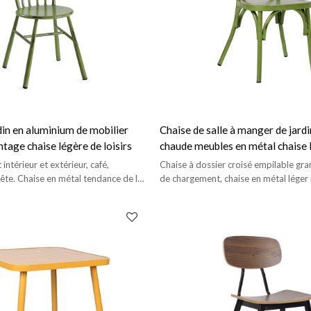
din en aluminium de mobilier
Chaise de salle à manger de jardi
ntage chaise légère de loisirs
chaude meubles en métal chaise l
patio de conception de dos crois
intérieur et extérieur, café,
Chaise à dossier croisé empilable gr
ête. Chaise en métal tendance de la
de chargement, chaise en métal léger 
de haute qualité
domestique