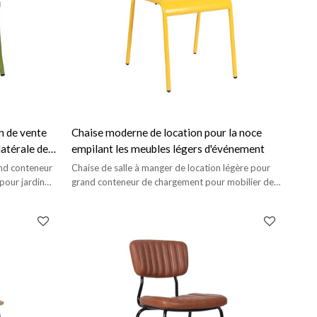
n de vente
Chaise moderne de location pour la noce
atérale de
empilant les meubles légers d'événement
é classique
and conteneur
Chaise de salle à manger de location légère pour
pour jardin
grand conteneur de chargement pour mobilier de
fête en terrasse extérieure.