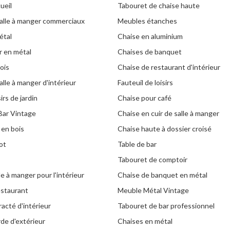
ueil
Tabouret de chaise haute
alle à manger commerciaux
Meubles étanches
étal
Chaise en aluminium
r en métal
Chaises de banquet
ois
Chaise de restaurant d'intérieur
lle à manger d'intérieur
Fauteuil de loisirs
irs de jardin
Chaise pour café
Bar Vintage
Chaise en cuir de salle à manger
 en bois
Chaise haute à dossier croisé
rot
Table de bar
Tabouret de comptoir
le à manger pour l'intérieur
Chaise de banquet en métal
estaurant
Meuble Métal Vintage
racté d'intérieur
Tabouret de bar professionnel
de d'extérieur
Chaises en métal