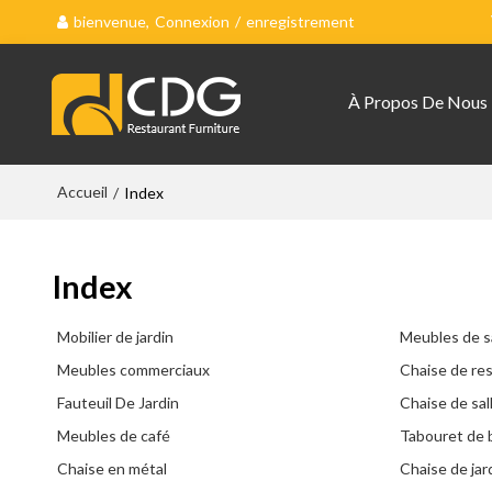
bienvenue,
Connexion
/
enregistrement
À Propos De Nous
Accueil
/
Index
Index
Mobilier de jardin
Meubles de s
Meubles commerciaux
Chaise de re
Fauteuil De Jardin
Chaise de sal
Meubles de café
Tabouret de 
Chaise en métal
Chaise de jar