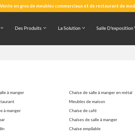
Vente en gros de meubles commerciaux et de restaurant de mode
Des Produits
La Solution
Salle D'exposition
alle à manger
Chaise de salle à manger en métal
staurant
Meubles de maison
le à manger
Chaise de café
bar
Chaises de salle à manger
din
Chaise empilable