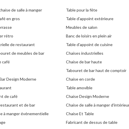
chaise de salle à manger
Table pour la fête
afé en gros
Table d'appoint extérieure
errasse
Meubles de salon
er rétro
Banc de loisirs en plein air
rielle de restaurant
Table d'appoint de cuisine
bouret de meubles de bar
Chaises industrielles
e café
Chaise de bar haute
Tabouret de bar haut de comptoir
 Bar Design Moderne
Chaise en corde
aurant
Table amovible
nt de café
Chaise Design Moderne
restaurant et de bar
Chaise de salle à manger d'intérie
lle à manger événementielle
Chaise Et Table
tage
Fabricant de dessus de table