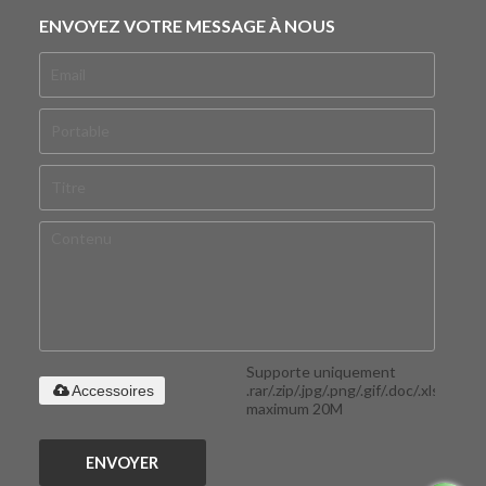
ENVOYEZ VOTRE MESSAGE À NOUS
Supporte uniquement
.rar/.zip/.jpg/.png/.gif/.doc/.xls/.pdf,
Accessoires
maximum 20M
ENVOYER