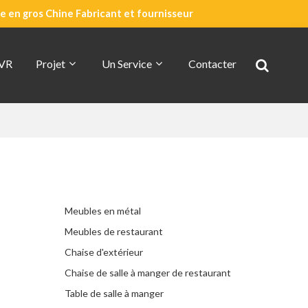
 en gros Chine Fabricant et fournisseur
 VR
Projet
Un Service
Contacter
Devis Rapide
À Propos De CDG
Meubles en métal
Meubles de restaurant
Chaise d'extérieur
Chaise de salle à manger de restaurant
Table de salle à manger