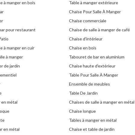
le à manger en bois
Table à manger extérieure
ar
Chaise Pour Salle À Manger
er
Chaise commerciale
bar pour restaurant
Chaise de salle à manger de café
Patio
Chaise d'intérieur
le à manger en cuir
Chaise en bois
alle à manger
Tabouret de bar en aluminium
r de jardin
Chaise haute d'extérieur
nementiel
Table Pour Salle À Manger
r
Ensemble de meubles
e
Table De Jardin
r en métal
Chaises de salle à manger en métal
poque
Chaise longue
ête
Tables à manger en métal
ar en métal
Chaise et table de jardin